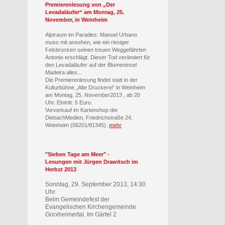
Premierenlesung von „Der
Levadaläufer“ am Montag, 25.
November, in Weinheim
Alptraum im Paradies: Manuel Urbano
muss mit ansehen, wie ein riesiger
Felsbrocken seinen treuen Weggefährten
Antonio erschlägt. Dieser Tod verändert für
den Levadaläufer auf der Blumeninsel
Madeira alles...
Die Premierenlesung findet statt in der
Kulturbühne „Alte Druckerei“ in Weinheim
am Montag, 25. November2013 , ab 20
Uhr. Eintritt: 5 Euro.
Vorverkauf im Kartenshop der
DiebachMedien, Friedrichstraße 24,
Weinheim (06201/81345).
mehr
"Sieben Tage am Meer" -
Lesungen mit Jürgen Drawitsch im
Herbst 2013
Sonntag, 29. September 2013
, 14:30
Uhr
Beim Gemeindefest der
Evangelischen Kirchengemeinde
Gorxheimertal, Im Gärtel 2