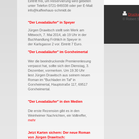
Eintritt frei, um Reservierung wird gebeten
unter Telefon 0721-849338 oder per E-Mail:
info@kaffeehaus-schmidt.de
Druckv
© Robert S
"Der Levadaläufer" in Speyer
Jürgen Drawitsch stellt sein Werk am
Mittwoch, 7. Mai 2014, ab 19 Uhr in der
Buchhandlung Fröhlich in Speyer in
der
Karlsgasse 2 vor. Eintritt 7 Euro.
"Der Levadaläufer" im Gorxheimertal
Wer die beeindruckende Premierenlesung
verpasst hat, sollte sich den Dienstag, 3.
Dezember, vormerken. Um 19.30 Uhr
liest
Jürgen Drawitsch aus seinem neuen
Roman im "Buchladen im Tal" in
Gorxheimertal, Hauptstraße 117, 69517
Gorxheimertal.
"Der Levadaläufer" in den Medien
Die erste Rezension gibt es in den
Weinheimer Nachrichten, ein Volltreffer,
mehr
Jetzt Karten sichern: Der neue Roman
von Jürgen Drawitsch: