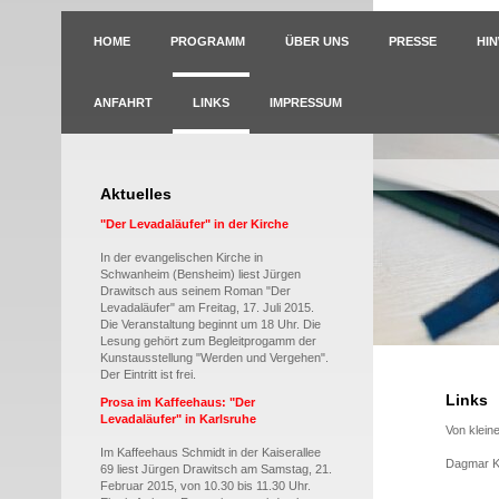
HOME
PROGRAMM
ÜBER UNS
PRESSE
HI
ANFAHRT
LINKS
IMPRESSUM
Aktuelles
"Der Levadaläufer" in der Kirche
In der evangelischen Kirche in
Schwanheim (Bensheim) liest Jürgen
Drawitsch aus seinem Roman "Der
Levadaläufer" am Freitag, 17. Juli 2015.
Die Veranstaltung beginnt um 18 Uhr. Die
Lesung gehört zum Begleitprogamm der
Kunstausstellung "Werden und Vergehen".
Der Eintritt ist frei.
Links
Prosa im Kaffeehaus: "Der
Levadaläufer" in Karlsruhe
Von klein
Im Kaffeehaus Schmidt in der Kaiserallee
Dagmar K
69 liest Jürgen Drawitsch am Samstag, 21.
Februar 2015, von 10.30 bis 11.30 Uhr.