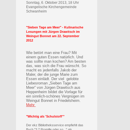
Sonntag, 6. Oktober 2013, 18 Uhr
Evangelische Kirchengemeinde
Schwanheim
"Sieben Tage am Meer" - Kulinarische
Lesungen mit Jürgen Drawitsch im
Weingut Bonnet am 22. September
2012
Wie betört man eine Frau? Mit
einem guten Essen natürlich. Und
was sollte man kochen? Am besten
das, was sich die Frau wünscht. So
macht es jedenfalls Jakob der
Maler, der die junge Marie zum
Essen einlädt. Der viel gelobte
Liebesroman „Sieben Tage am
Meer“ von Jürgen Drawitsch aus
Heppenheim bildet die Vorlage für
ein sinnlich-schönes Vergnügen im
Weingut Bonnet in Friedelsheim.
Mehr
"Wichtig als 'Schulstoff'"
Der ekz Bibliotheksservice empfiehlt das
Buch "3,7 Promille oder so..." als