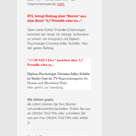
Unterrichtsmaterial,
mehr
RTL bringt Beitrag über "Bernie" aus
dem Buch "3,7 Promille oder so..."
Über seine frühen Promille-Erfahrungen
berichtet der heute 16-Jährige. Außerdem
zu sehen: ein Gespräch mit Diplom-
Psychologin Christina Adler-Schäfer. Hier
der ganze Beitrag
"17:30 SAT.1 Live" berichtet über 3,7
Promille oder so...
Diplom-Psychologin Christina Adler-Schäfer
ist Studio-Gast im TV-
Regionalmagazin für
Hessen und Rheinland-Pfalz.
Hier geht's zur Sendung
Wir liefern gratis
Ab sofort können Sie Ihre Bücher
versandkostenfrei bestellen. Rufen Sie uns
an (06204-7011794) oder schreiben Sie
uns per Fax (06204-7011795) oder eMail
().